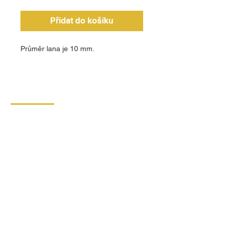
Přidat do košíku
Průměr lana je 10 mm.
KONTAKT
DIPRO,
výrobní družstvo invalidů
Borská 149
539 44 Proseč
+420 469 321 191
Provozovna kartonáž Krouna
Krouna 264
539 43 Krouna
+420 469 341 102
+420 734 654 967
IČO:
00029912
DIČ: CZ00029912