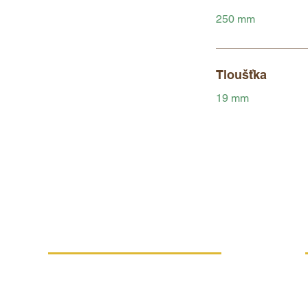
250 mm
Tloušťka
19 mm
VÍCE INFORMACÍ
Náhradní plnění