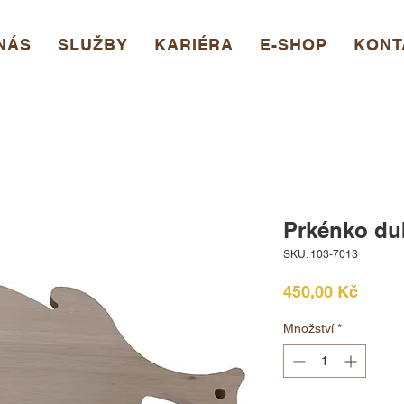
NÁS
SLUŽBY
KARIÉRA
E-SHOP
KONT
Prkénko dub
SKU: 103-7013
Cena
450,00 Kč
Množství
*