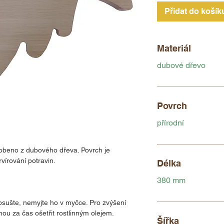
Přidat do košík
Materiál
dubové dřevo
Povrch
přírodní
obeno z dubového dřeva. Povrch je
rvírování potravin.
Délka
380 mm
osušte, nemyjte ho v myčce. Pro zvýšení
nou za čas ošetřit rostlinným olejem.
Šířka