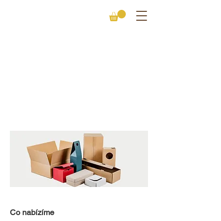
VÝROBA
KARTONOVÝCH
OBALŮ
Co nabízíme