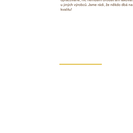
opracované, nic nemusím brousit ani lakovat
u jiných výrobců. Jsme rádi, že někdo dbá na
kvalitu!
KONTAKT
DIPRO,
výrobní družstvo invalidů
Borská 149
539 44 Proseč
+420 469 321 191
Provozovna kartonáž Krouna
Krouna 264
539 43 Krouna