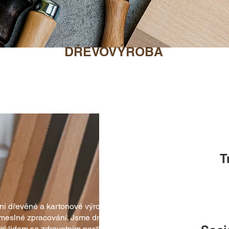
DŘEVOVÝROBA
T
tní dřevěné a kartonové výrobky s
emeslné zpracování. Jsme družstvo
áci lidem se zdravotním postižením a