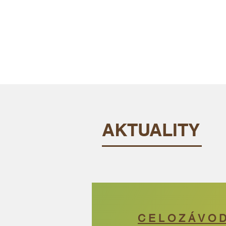
AKTUALITY
C E L O Z Á V O 