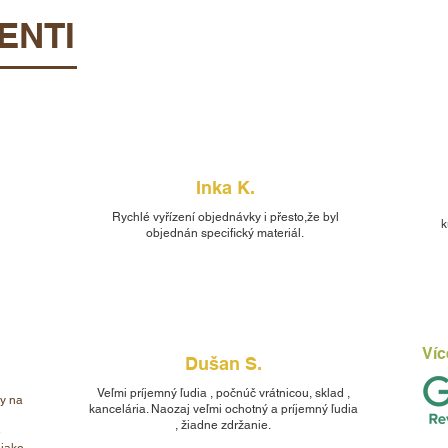
ENTI
Inka K.
Rychlé vyřízení objednávky i přesto,že byl
k
objednán specifický materiál.
Víc
Dušan S.
Veľmi príjemný ľudia , počnúč vrátnicou, sklad ,
ky na
kancelária. Naozaj veľmi ochotný a príjemný ľudia
, žiadne zdržanie.
ě