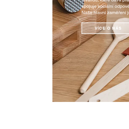
spojuje sociální odpov
Naše hlavní zaměření j
VÍCE O NÁS