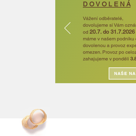
D O V O L E N Á
Vážení odběratelé,
dovolujeme si Vám oznám
20.7. do 31.7.2026
od
máme v našem podniku 
dovolenou a provoz exp
omezen. Provoz po celo
zahajujeme v pondělí
3.
NAŠE NA