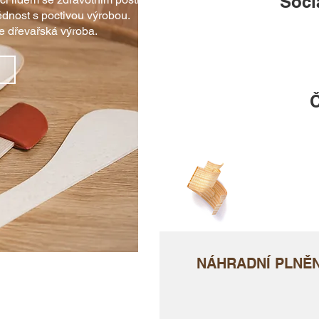
Soci
ědnost s poctivou výrobou.
e dřevařská výroba.
Č
NÁHRADNÍ PLNĚN