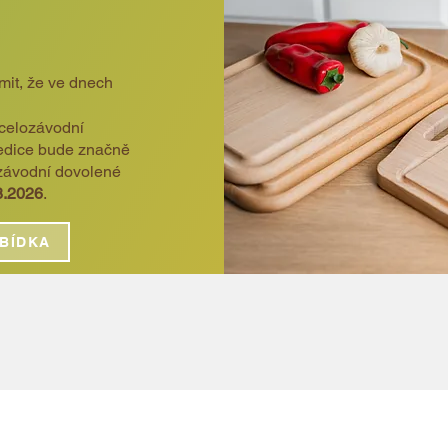
it, že ve dnech
celozávodní
edice bude značně
závodní dovolené
8.2026
.
BÍDKA