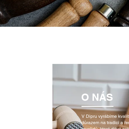
O NÁS
V Dipru vyrábíme kvali
důrazem na tradici a ř
invalidů, které dává pr