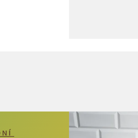
D N Í