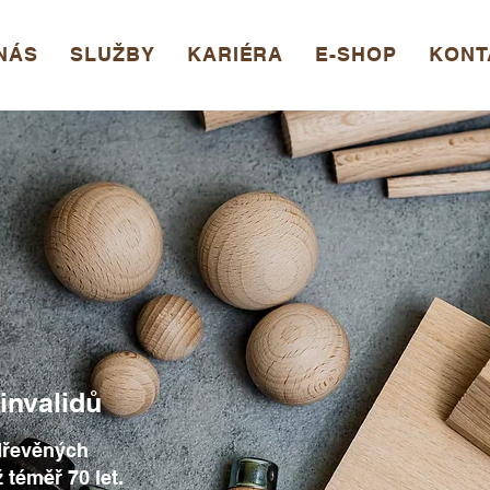
NÁS
SLUŽBY
KARIÉRA
E-SHOP
KONT
invalidů
dřevěných
téměř 70 let.