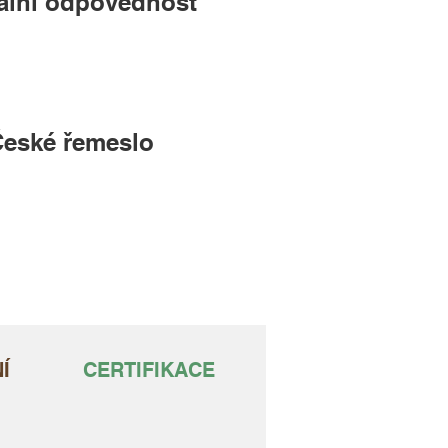
ální odpovědnost
eské řemeslo
Í
CERTIFIKACE