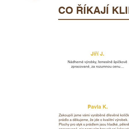
CO ŘÍKAJÍ KLI
Jiří J.
Nádherné výrobky, řemeslně špičkově
zpracované, za rozumnou cenu....
Pavla K.
Zakoupili jsme vámi vyráběné dřevěné kolíč
prádlo a děkujeme, že jde o kvalitní výrobek.
Plochy pro styk s prádlem jsou hladké, pěkn