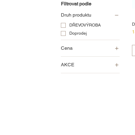
Filtrovat podle
Druh produktu
D
DŘEVOVÝROBA
C
1
Doprodej
Cena
AKCE
50 Kč
1 444 Kč
Doprodej