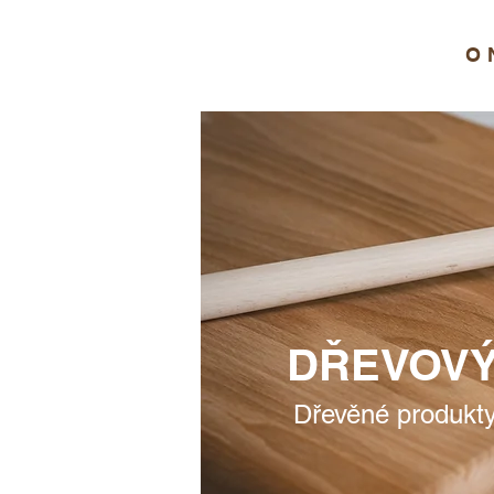
O 
DŘEVOV
Dřevěné produkty