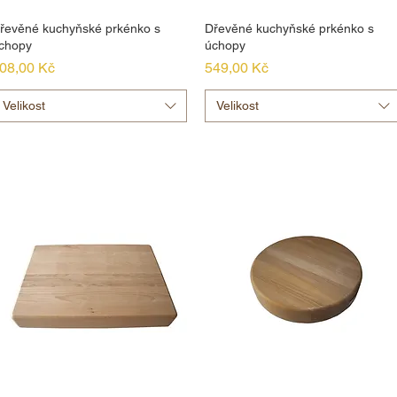
řevěné kuchyňské prkénko s
Dřevěné kuchyňské prkénko s
chopy
úchopy
ena
Cena
08,00 Kč
549,00 Kč
Velikost
Velikost