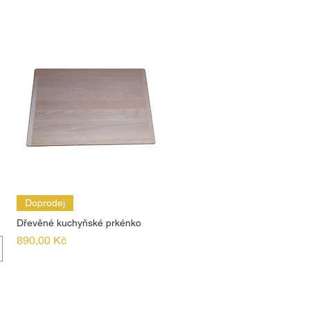
Doprodej
Dřevěné kuchyňské prkénko
Cena
890,00 Kč