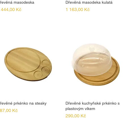
řevěná masodeska
Dřevěná masodeka kulatá
ena
Cena
 444,00 Kč
1 163,00 Kč
řevěné prkénko na steaky
Dřevěné kuchyňské prkénko s
plastovým víkem
ena
87,00 Kč
Cena
290,00 Kč