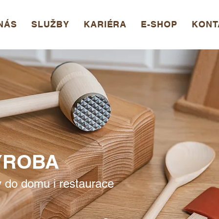
NÁS
SLUŽBY
KARIÉRA
E-SHOP
KONT
ÝROBA
 do domu i restaurace