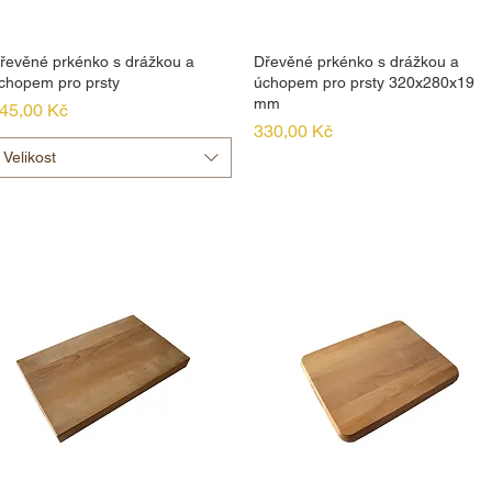
řevěné prkénko s drážkou a
Dřevěné prkénko s drážkou a
chopem pro prsty
úchopem pro prsty 320x280x19
mm
ena
45,00 Kč
Cena
330,00 Kč
Velikost