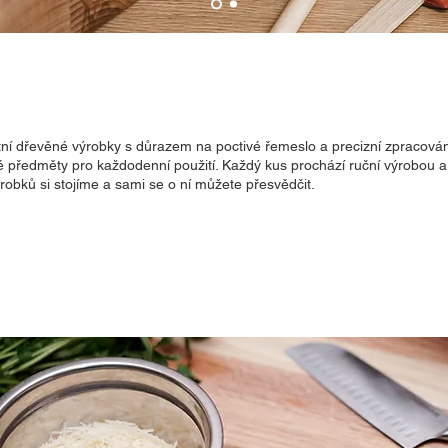
tní dřevěné výrobky s důrazem na poctivé řemeslo a precizní zpracován
cké předměty pro každodenní použití. Každý kus prochází ruční výrobou 
výrobků si stojíme a sami se o ní můžete přesvědčit.