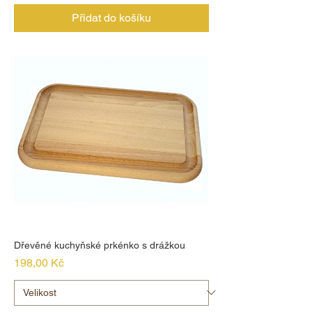
Přidat do košíku
Dřevěné kuchyňské prkénko s drážkou
Cena
198,00 Kč