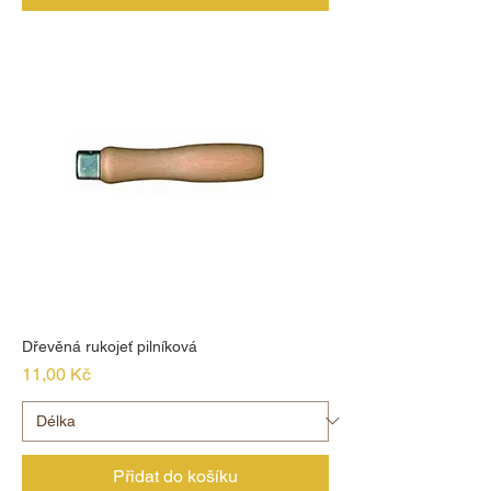
Dřevěná rukojeť pilníková
Cena
11,00 Kč
Přidat do košíku