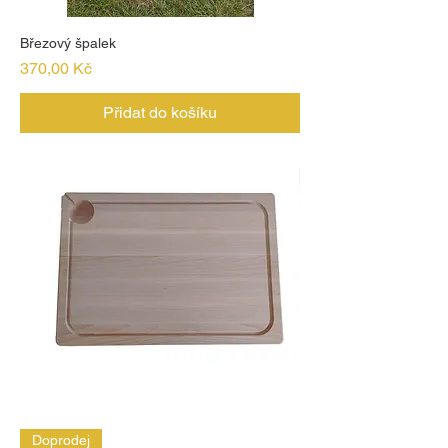
Březový špalek
Cena
370,00 Kč
Přidat do košíku
Doprodej