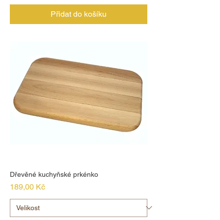
Přidat do košíku
Dřevěné kuchyňské prkénko
Cena
189,00 Kč