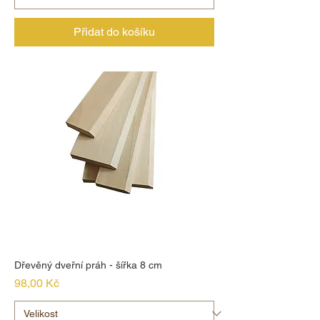
Přidat do košíku
Dřevěný dveřní práh - šířka 8 cm
Cena
98,00 Kč