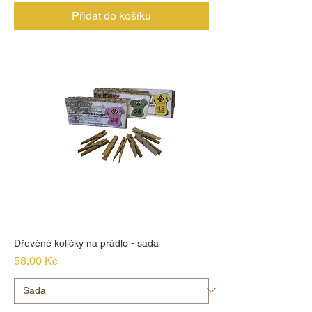
Přidat do košíku
Dřevěné kolíčky na prádlo - sada
Cena
58,00 Kč