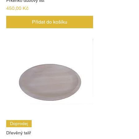
Prkénko dubový list
Cena
450,00 Kč
Přidat do košíku
Doprodej
Dřevěný talíř