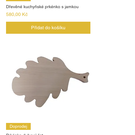
Dřevěné kuchyňské prkénko s jamkou
Cena
580,00 Kč
Přidat do košíku
Doprodej