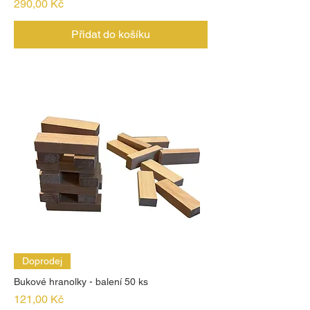
Cena
290,00 Kč
Přidat do košíku
Doprodej
Bukové hranolky - balení 50 ks
Cena
121,00 Kč