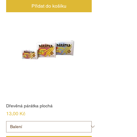
Přidat do košíku
Dřevěná párátka plochá
Cena
13,00 Kč