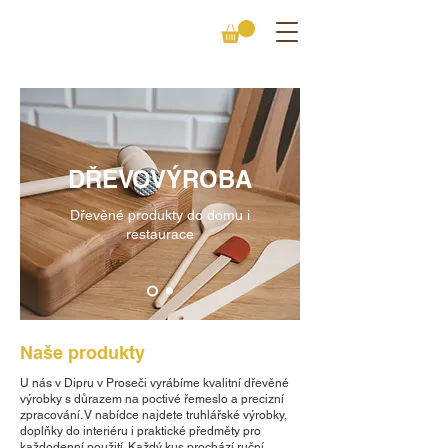
DŘEVOVÝROBA
Dřevěné produkty do domu i
restaurace
Naše produkty
U nás v Dipru v Proseči vyrábíme kvalitní dřevěné
výrobky s důrazem na poctivé řemeslo a precizní
zpracování. V nabídce najdete truhlářské výrobky,
doplňky do interiéru i praktické předměty pro
každodenní použití. Každý kus prochází ruční