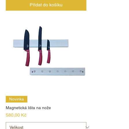
Přidat do košíku
Novinka
Magnetická lišta na nože
Cena
580,00 Kč