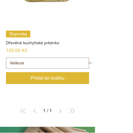
Doprodej
Dřevěné kuchyňské prkénko
Cena
102,00 Kč
Přidat do košíku
1
/
1