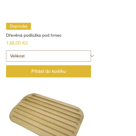
Doprodej
Dřevěná podložka pod hrnec
Cena
138,00 Kč
Přidat do košíku