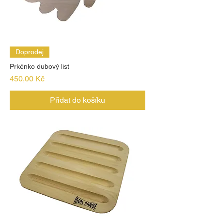
Doprodej
Prkénko dubový list
Cena
450,00 Kč
Přidat do košíku