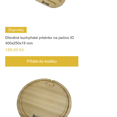
Doprodej
Dřevěné kuchyňské prkénko na pečivo ID
400x250x19 mm
Cena
166,00 Kč
Přidat do košíku