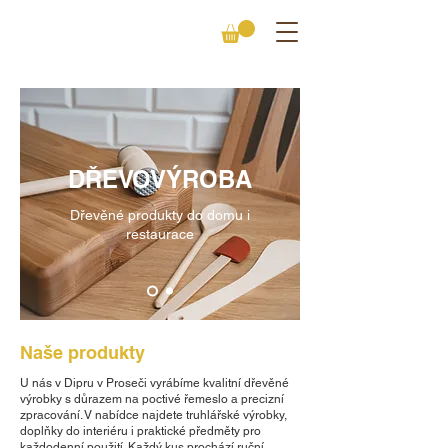
DŘEVOVÝROBA
Dřevěné produkty do domu i
restaurace
Naše produkty
U nás v Dipru v Proseči vyrábíme kvalitní dřevěné
výrobky s důrazem na poctivé řemeslo a precizní
zpracování. V nabídce najdete truhlářské výrobky,
doplňky do interiéru i praktické předměty pro
každodenní použití. Každý kus prochází ruční