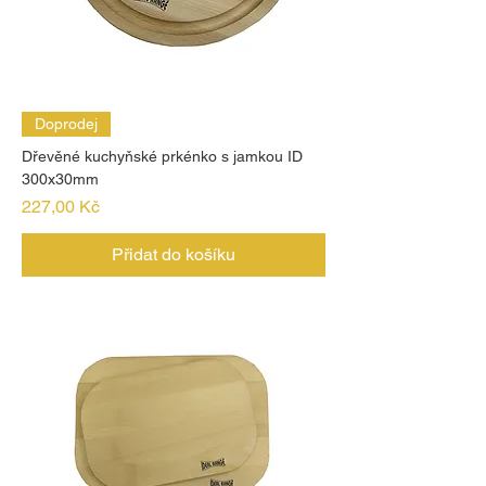
Doprodej
Dřevěné kuchyňské prkénko s jamkou ID
300x30mm
Cena
227,00 Kč
Přidat do košíku