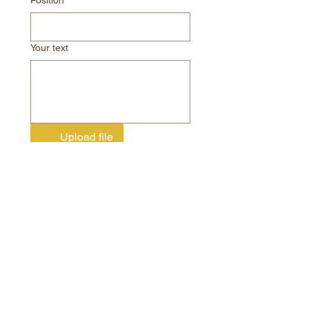
Your text
Upload file
Consent to the processing of
personal data.
Send
CONTACT
DIPRO