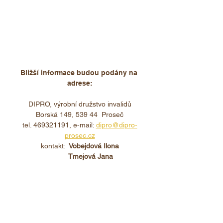
Dipro Proseč
Boarding:
možný ihned
Bližší informace budou podány na 
adrese:
DIPRO, výrobní družstvo invalidů
Borská 149, 539 44  Proseč
tel. 469321191, e-mail: 
dipro@dipro-
prosec.cz
kontakt: 
 Vobejdová Ilona
           Tmejová Jana
HUMAN RESOURCES
DEPARTMENT