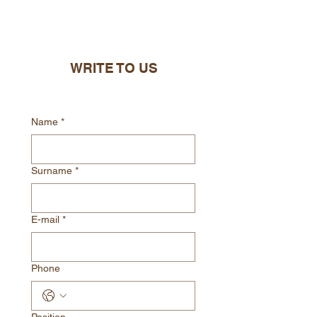
ILONA VOBEJDOVA
vobejdova.ilona@dipro-prosec.cz
+420 469 321 202
WRITE TO US
Name
*
Surname
*
E-mail
*
Phone
Position