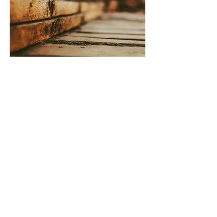
WE OFFER
- práci v zavedené a stabilní společnosti
- hlavní pracovní poměr
- zaměstnanecké benefity
- možnost závodního stravování
- vhodné i pro osoby OZP
Employment:
hlavní pracovní poměr
Place of work: