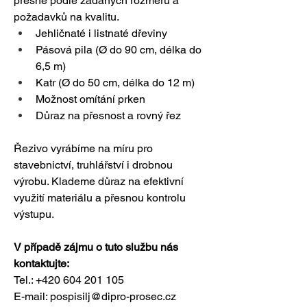
přesně podle zadaných rozměrů a 
požadavků na kvalitu.
Jehličnaté i listnaté dřeviny
Pásová pila (Ø do 90 cm, délka do 
6,5 m)
Katr (Ø do 50 cm, délka do 12 m)
Možnost omítání prken
Důraz na přesnost a rovný řez
Řezivo vyrábíme na míru pro 
stavebnictví, truhlářství i drobnou 
výrobu. Klademe důraz na efektivní 
využití materiálu a přesnou kontrolu 
výstupu.
V případě zájmu o tuto službu nás 
kontaktujte:
Tel.: +420 604 201 105
E-mail: 
pospisilj@dipro-prosec.cz