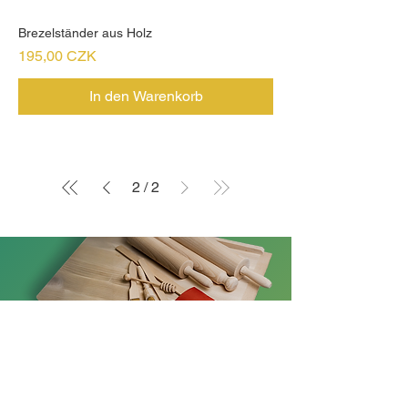
Brezelständer aus Holz
Preis
195,00 CZK
In den Warenkorb
2
/
2
SPEZIALANFERTIGUNG