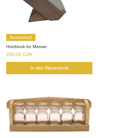
Ausverkauf
Holzblock für Messer
Preis
250,00 CZK
In den Warenkorb