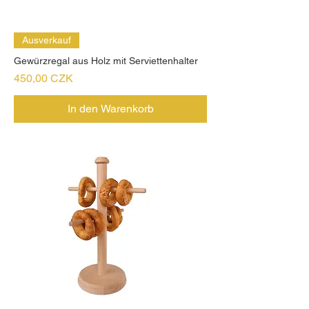
Ausverkauf
Gewürzregal aus Holz mit Serviettenhalter
Preis
450,00 CZK
In den Warenkorb