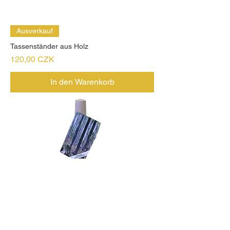
Ausverkauf
Tassenständer aus Holz
Preis
120,00 CZK
In den Warenkorb