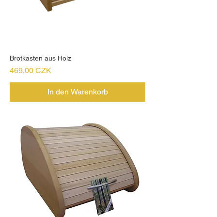
Brotkasten aus Holz
Preis
469,00 CZK
In den Warenkorb