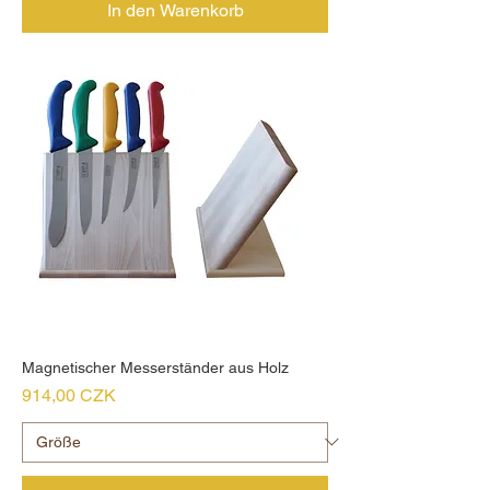
In den Warenkorb
Magnetischer Messerständer aus Holz
Preis
914,00 CZK