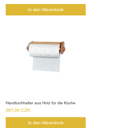
In den Warenkorb
Handtuchhalter aus Holz für die Küche
Preis
281,00 CZK
In den Warenkorb