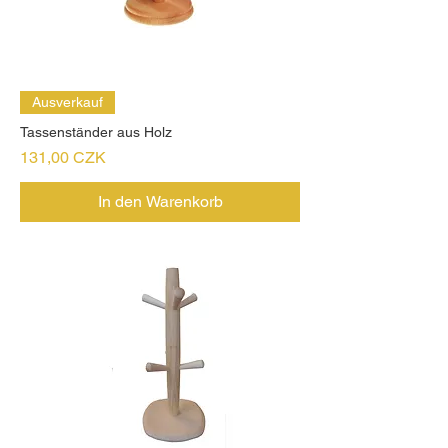
Ausverkauf
Tassenständer aus Holz
Preis
131,00 CZK
In den Warenkorb