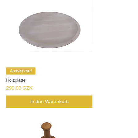
Ausverkauf
Holzplatte
Preis
290,00 CZK
In den Warenkorb