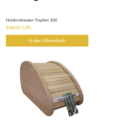
Holzbrotkasten Tropfen 300
Preis
938,00 CZK
In den Warenkorb