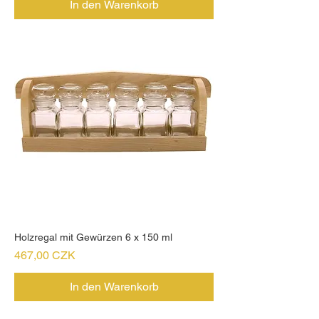
In den Warenkorb
Holzregal mit Gewürzen 6 x 150 ml
Preis
467,00 CZK
In den Warenkorb