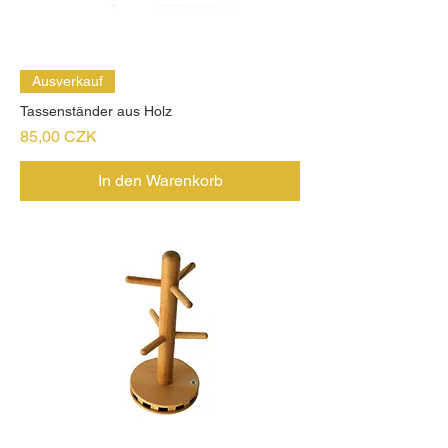
Ausverkauf
Tassenständer aus Holz
Preis
85,00 CZK
In den Warenkorb