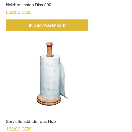
Holzbrotkasten Riss 200
Preis
862,00 CZK
In den Warenkorb
Serviettenständer aus Holz
Preis
162,00 CZK