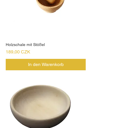
Holzschale mit Stößel
Preis
189,00 CZK
In den Warenkorb