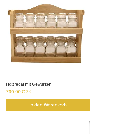
Holzregal mit Gewürzen
Preis
790,00 CZK
In den Warenkorb