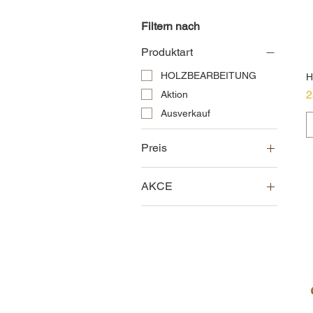
Filtern nach
Produktart
HOLZBEARBEITUNG
H
P
2
Aktion
Ausverkauf
Preis
AKCE
8 CZK
36 CZK
Aktion
Ausverkauf