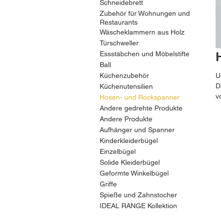
Schneidebrett
Zubehör für Wohnungen und
Restaurants
Wäscheklammern aus Holz
Türschweller
Essstäbchen und Möbelstifte
Ball
Küchenzubehör
U
D
Küchenutensilien
v
Hosen- und Rockspanner
Andere gedrehte Produkte
Andere Produkte
Aufhänger und Spanner
Kinderkleiderbügel
Einzelbügel
Solide Kleiderbügel
Geformte Winkelbügel
Griffe
Spieße und Zahnstocher
IDEAL RANGE Kollektion