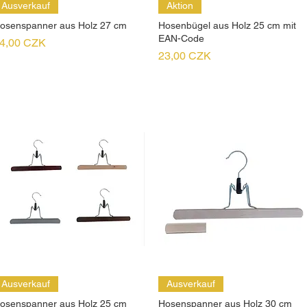
Ausverkauf
Aktion
osenspanner aus Holz 27 cm
Hosenbügel aus Holz 25 cm mit
EAN-Code
reis
4,00 CZK
Preis
23,00 CZK
Ausverkauf
Ausverkauf
osenspanner aus Holz 25 cm
Hosenspanner aus Holz 30 cm