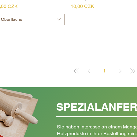
reis
Preis
,00 CZK
10,00 CZK
Oberfläche
1
SPEZIALANFE
Sie haben Interesse an einem Menge
Holzprodukte in Ihrer Bestellung mi