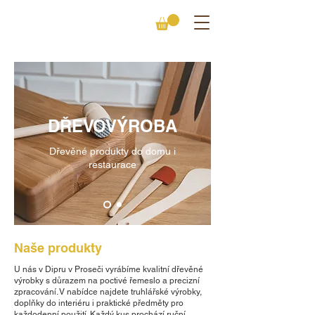
DŘEVOVÝROBA
Dřevěné produkty do domu i
restaurace
Naše produkty
U nás v Dipru v Proseči vyrábíme kvalitní dřevěné
výrobky s důrazem na poctivé řemeslo a precizní
zpracování. V nabídce najdete truhlářské výrobky,
doplňky do interiéru i praktické předměty pro
každodenní použití. Každý kus prochází ruční