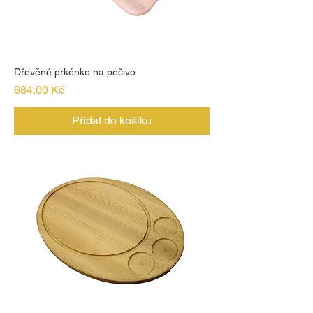
Dřevěné prkénko na pečivo
Cena
684,00 Kč
Přidat do košíku