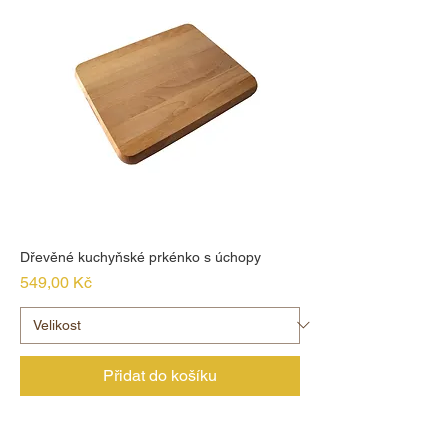
Dřevěné kuchyňské prkénko s úchopy
Cena
549,00 Kč
Přidat do košíku