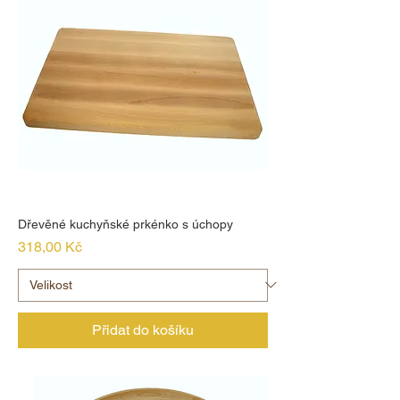
Dřevěné kuchyňské prkénko s úchopy
Cena
318,00 Kč
Přidat do košíku