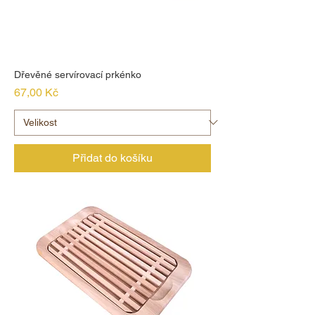
Dřevěné servírovací prkénko
Cena
67,00 Kč
Přidat do košíku