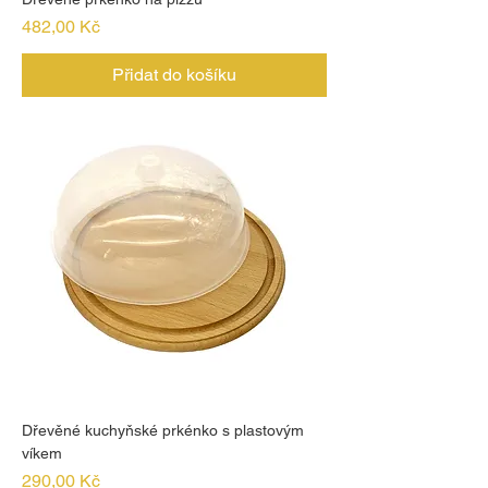
Cena
482,00 Kč
Přidat do košíku
Dřevěné kuchyňské prkénko s plastovým
víkem
Cena
290,00 Kč