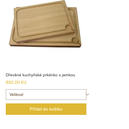
Dřevěné kuchyňské prkénko s jamkou
Cena
892,00 Kč
Přidat do košíku