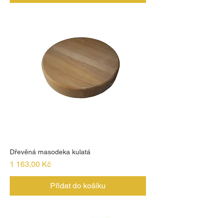
Dřevěná masodeka kulatá
Cena
1 163,00 Kč
Přidat do košíku