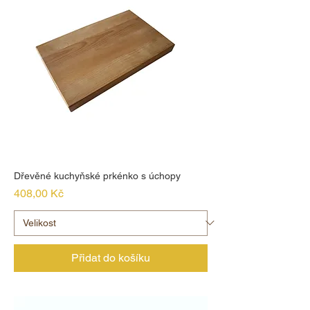
Dřevěné kuchyňské prkénko s úchopy
Cena
408,00 Kč
Přidat do košíku