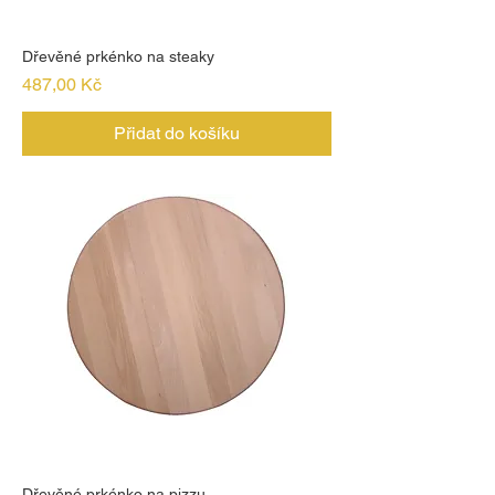
Dřevěné prkénko na steaky
Cena
487,00 Kč
Přidat do košíku
Dřevěné prkénko na pizzu