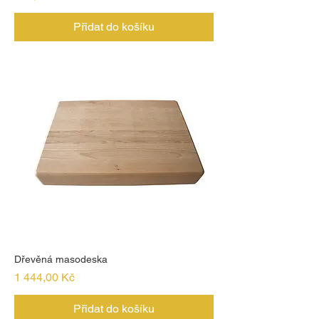
Přidat do košíku
Dřevěná masodeska
Cena
1 444,00 Kč
Přidat do košíku