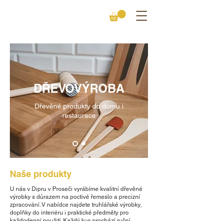
DŘEVOVÝROBA
Dřevěné produkty do domu i
restaurace
Naše produkty
U nás v Dipru v Proseči vyrábíme kvalitní dřevěné
výrobky s důrazem na poctivé řemeslo a precizní
zpracování. V nabídce najdete truhlářské výrobky,
doplňky do interiéru i praktické předměty pro
každodenní použití. Každý kus prochází ruční