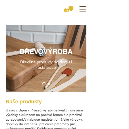
DŘEVOVÝROBA
Dřevěné produkty do domu i
restaurace
Naše produkty
U nás v Dipru v Proseči vyrábíme kvalitní dřevěné
výrobky s důrazem na poctivé řemeslo a precizní
zpracování. V nabídce najdete truhlářské výrobky,
doplňky do interiéru i praktické předměty pro
každodenní použití. Každý kus prochází ruční