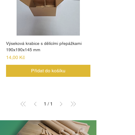
Výseková krabice s dělícími přepážkami
190x190x145 mm
Cena
14,00 Kč
Přidat do košíku
1
/
1